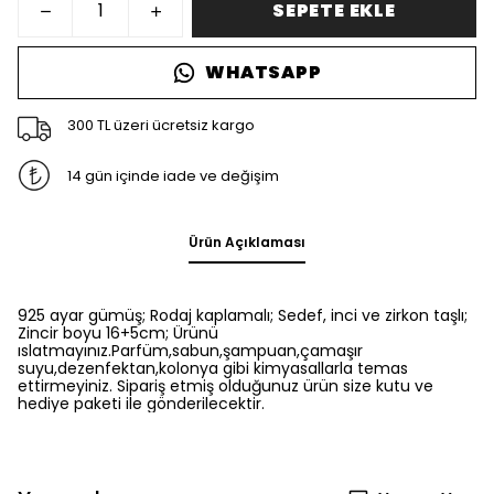
SEPETE EKLE
WHATSAPP
300 TL üzeri ücretsiz kargo
14 gün içinde iade ve değişim
Ürün Açıklaması
925 ayar gümüş; Rodaj kaplamalı; Sedef, inci ve zirkon taşlı;
Zincir boyu 16+5cm; Ürünü
ıslatmayınız.Parfüm,sabun,şampuan,çamaşır
suyu,dezenfektan,kolonya gibi kimyasallarla temas
ettirmeyiniz. Sipariş etmiş olduğunuz ürün size kutu ve
hediye paketi ile gönderilecektir.