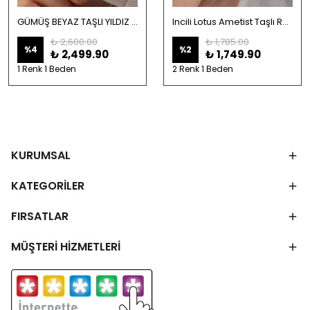
GÜMÜŞ BEYAZ TAŞLI YILDIZ ÇİÇEĞİ ROSE BİLEKLİK
Incili Lotus Ametist Taşlı Rodaj Bileklik-925 Ayar Gümüş
₺ 2,600.00
₺ 1,785.00
%
4
%
2
₺ 2,499.90
₺ 1,749.90
1 Renk 1 Beden
2 Renk 1 Beden
KURUMSAL
KATEGORİLER
FIRSATLAR
MÜŞTERİ HİZMETLERİ