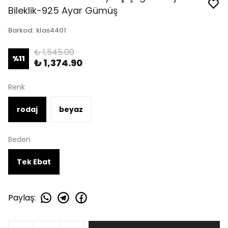
Bileklik-925 Ayar Gümüş
Barkod
:
klas4401
₺ 1,545.00
%
11
₺ 1,374.90
Renk
rodaj
beyaz
Beden
Tek Ebat
Paylaş
: