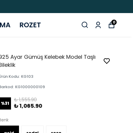
0
ZMA
ROZET
925 Ayar Gümüş Kelebek Model Taşlı
Bileklik
Ürün Kodu
:
KG103
Barkod
:
KG1000000109
₺ 1,555.90
%
31
₺ 1,065.90
Renk
gold
rodaj
rose