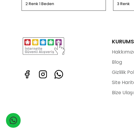
2 Renk 1 Beden
3 Renk
KURUMS
Hakkımız
Blog
Gizlilik Po
Site Harit
Bize Ulaş