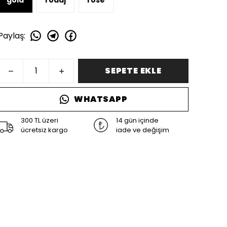
Paylaş
:
SEPETE EKLE
WHATSAPP
300 TL üzeri
14 gün içinde
ücretsiz kargo
iade ve değişim