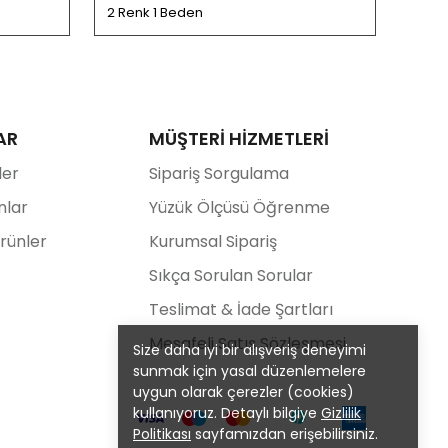
2 Renk 1 Beden
2 Ren
AR
MÜŞTERİ HİZMETLERİ
ler
Sipariş Sorgulama
nlar
Yüzük Ölçüsü Öğrenme
Ürünler
Kurumsal Sipariş
Sıkça Sorulan Sorular
Teslimat & İade Şartları
Mesafeli Satış Sözleşmesi
Size daha iyi bir alışveriş deneyimi
sunmak için yasal düzenlemelere
uygun olarak çerezler (cookies)
kullanıyoruz. Detaylı bilgiye
Gizlilik
Politikası
sayfamızdan erişebilirsiniz.