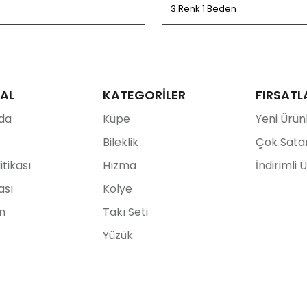
3 Renk 1 Beden
AL
KATEGORİLER
FIRSATL
da
Küpe
Yeni Ürün
Bileklik
Çok Sata
litikası
Hızma
İndirimli 
ası
Kolye
ın
Takı Seti
Yüzük