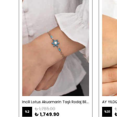
Incili Lotus Ametist Taşlı Rodaj Bileklik-925 Ayar Gümüş
Incili Lotus Akuamarin Taşlı Rodaj Bileklik-925 Ayar Gümüş
₺ 1,785.00
₺
%
2
%
31
₺ 1,749.90