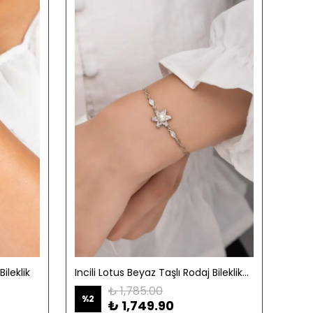
leklik
Incili Lotus Beyaz Taşlı Rodaj Bileklik-925 Ayar Gümüş
₺ 1,785.00
%
2
%
12
₺ 1,749.90