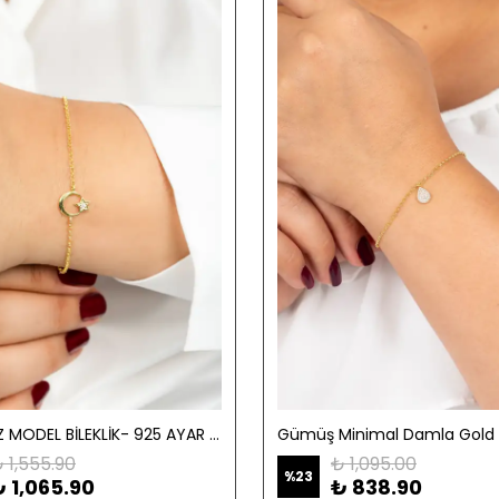
AY YILDIZ MODEL BİLEKLİK- 925 AYAR GÜMÜŞ
Gümüş Minimal Damla Gold Bi
 1,555.90
₺ 1,095.00
%
23
₺ 1,065.90
₺ 838.90