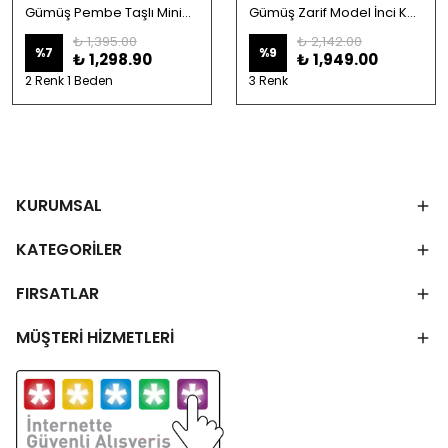
Gümüş Pembe Taşlı Minimal Rodaj Lotus Çiçeği Kolye
Gümüş Zarif Model İnci Kolye
₺ 1,395.00
₺ 2,142.00
%
7
%
9
₺ 1,298.90
₺ 1,949.00
2 Renk 1 Beden
3 Renk
KURUMSAL
KATEGORİLER
FIRSATLAR
MÜŞTERİ HİZMETLERİ