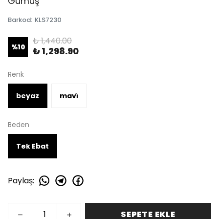
Gümüş
Barkod
:
KLS7230
₺ 1,440.00
%
10
₺ 1,298.90
Renk
beyaz
mavi̇
Beden
Tek Ebat
Paylaş
:
SEPETE EKLE