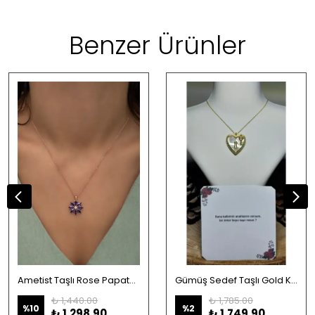
Benzer Ürünler
Ametist Taşlı Rose Papatya Kolye 925 Ayar Gümüş
Gümüş Sedef Taşlı Gold Kalp Kolye Ve Anahtarı | Hediyelik Ve Notlu Ürün
₺ 1,440.00
₺ 1,785.00
%
10
%
2
₺ 1,298.90
₺ 1,749.90