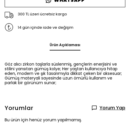
WHATSAPP
300 TL üzeri ücretsiz kargo
14 gün içinde iade ve değişim
Ürün Açıklaması
Göz alıcı zirkon taşlarla süslenmiş, gençlerin enerjisini ve
stilini yansıtan gümüş kolye; Her yaştan kullanıcıya hitap
eden, modern ve şık tasarımıyla dikkat çeken bir aksesuar;
Gümüş materyali sayesinde uzun ömürlü kullanım ve
parlak bir görünüm sunar;
Yorumlar
Yorum Yap
Bu ürün için henüz yorum yapılmamış.