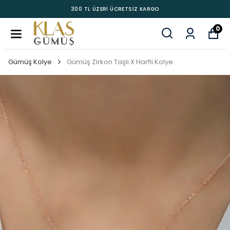
300 TL ÜZERİ ÜCRETSİZ KARGO
0
Gümüş Kolye
Gümüş Zirkon Taşlı X Harfli Kolye