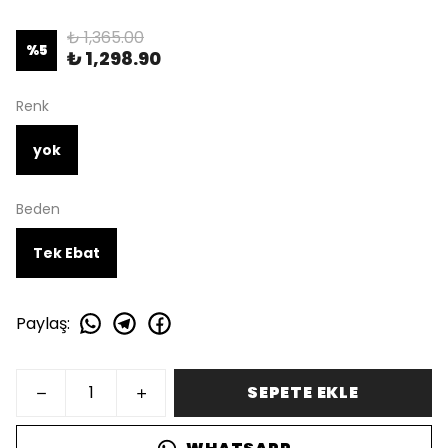
₺ 1,365.00
%
5
₺ 1,298.90
Renk
yok
Beden
Tek Ebat
Paylaş
:
SEPETE EKLE