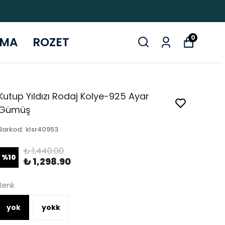
0
ZMA
ROZET
Kutup Yıldızı Rodaj Kolye-925 Ayar
Gümüş
Barkod
:
klsr40953
₺ 1,440.00
%
10
₺ 1,298.90
Renk
yok
yokk