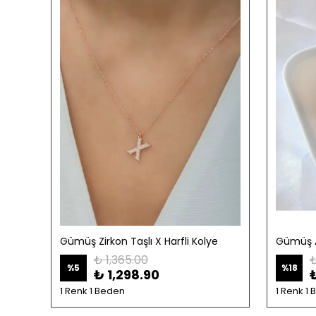
Gümüş Zirkon Taşlı X Harfli Kolye
Gümüş A
₺ 1,365.00
₺
%
5
%
18
₺ 1,298.90
1 Renk 1 Beden
1 Renk 1