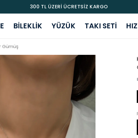
300 TL ÜZERİ ÜCRETSİZ KARGO
E
BİLEKLİK
YÜZÜK
TAKI SETİ
HI
ar Gümüş