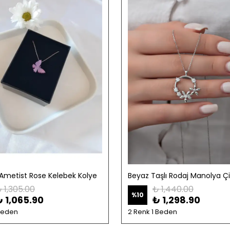
metist Rose Kelebek Kolye
 1,305.00
₺ 1,440.00
%
10
₺ 1,065.90
₺ 1,298.90
 Beden
2 Renk 1 Beden