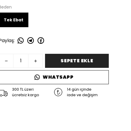
Beden
Tek Ebat
Paylaş
:
SEPETE EKLE
WHATSAPP
300 TL üzeri
14 gün içinde
ücretsiz kargo
iade ve değişim