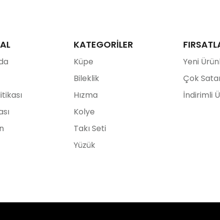
AL
KATEGORİLER
FIRSATL
da
Küpe
Yeni Ürün
Bileklik
Çok Sata
litikası
Hızma
İndirimli 
ası
Kolye
ın
Takı Seti
Yüzük