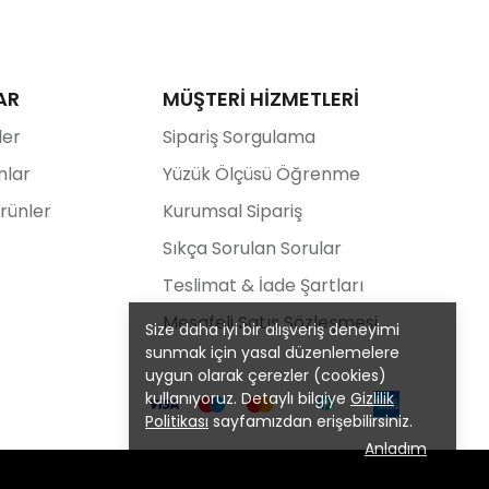
AR
MÜŞTERİ HİZMETLERİ
ler
Sipariş Sorgulama
nlar
Yüzük Ölçüsü Öğrenme
Ürünler
Kurumsal Sipariş
Sıkça Sorulan Sorular
Teslimat & İade Şartları
Mesafeli Satış Sözleşmesi
Size daha iyi bir alışveriş deneyimi
sunmak için yasal düzenlemelere
uygun olarak çerezler (cookies)
kullanıyoruz. Detaylı bilgiye
Gizlilik
Politikası
sayfamızdan erişebilirsiniz.
Anladım