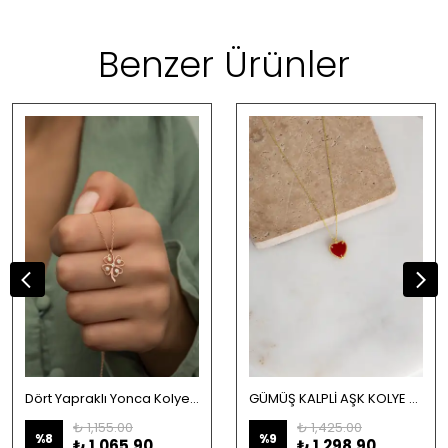
Benzer Ürünler
Dört Yapraklı Yonca Kolye-925 Ayar Gümüş
GÜMÜŞ KALPLİ AŞK KOLYE KIRMIZI TAŞLI GOLD
₺ 1,155.00
₺ 1,425.00
%
8
%
9
₺ 1,065.90
₺ 1,298.90