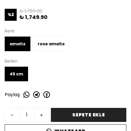
₺ 1,785.00
%
2
₺ 1,749.90
Renk
amati̇s
rose amati̇s
Beden
45 cm
Paylaş
:
SEPETE EKLE