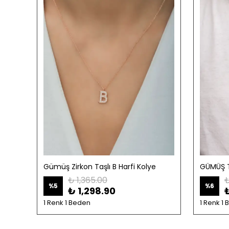
olye
Gümüş Zirkon Taşlı B Harfi Kolye
₺ 1,365.00
₺
%
5
%
6
₺ 1,298.90
1 Renk 1 Beden
1 Renk 1