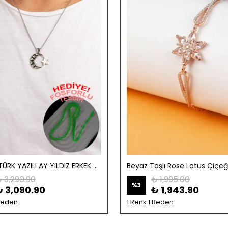
GÜMÜŞ TÜRK YAZILI AY YILDIZ ERKEK KOLYE
 3,290.90
₺ 1,995.00
%
3
₺ 3,090.90
₺ 1,943.90
 Beden
1 Renk 1 Beden