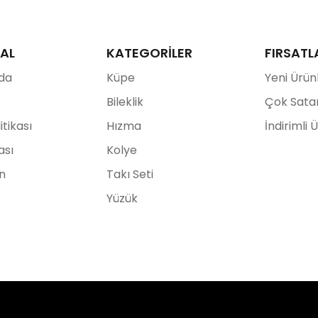
AL
KATEGORİLER
FIRSATL
da
Küpe
Yeni Ürün
Bileklik
Çok Sata
litikası
Hızma
İndirimli 
ası
Kolye
ın
Takı Seti
Yüzük