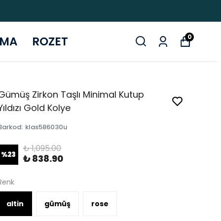
0
ZMA
ROZET
Gümüş Zirkon Taşlı Minimal Kutup
Yıldızı Gold Kolye
Barkod
:
klas586030u
₺ 1,095.00
%
23
₺ 838.90
Renk
altin
gümüş
rose