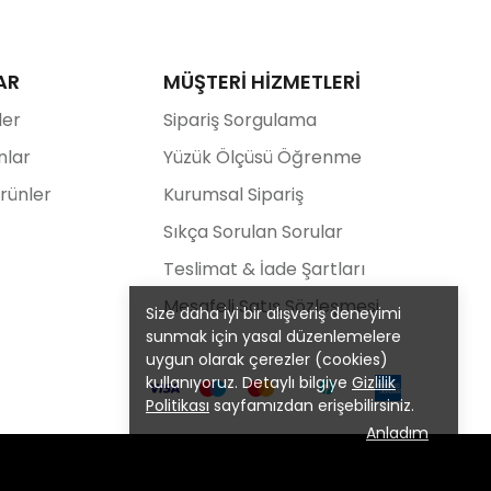
AR
MÜŞTERİ HİZMETLERİ
ler
Sipariş Sorgulama
nlar
Yüzük Ölçüsü Öğrenme
Ürünler
Kurumsal Sipariş
Sıkça Sorulan Sorular
Teslimat & İade Şartları
Mesafeli Satış Sözleşmesi
Size daha iyi bir alışveriş deneyimi
sunmak için yasal düzenlemelere
uygun olarak çerezler (cookies)
kullanıyoruz. Detaylı bilgiye
Gizlilik
Politikası
sayfamızdan erişebilirsiniz.
Anladım