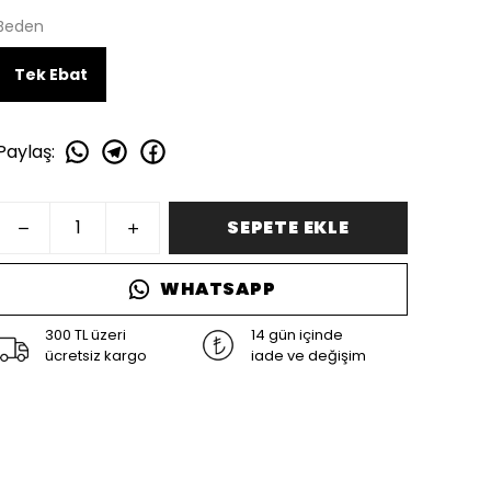
Beden
Tek Ebat
Paylaş
:
SEPETE EKLE
WHATSAPP
300 TL üzeri
14 gün içinde
ücretsiz kargo
iade ve değişim