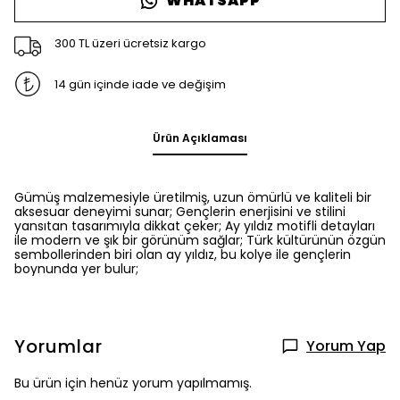
WHATSAPP
300 TL üzeri ücretsiz kargo
14 gün içinde iade ve değişim
Ürün Açıklaması
Gümüş malzemesiyle üretilmiş, uzun ömürlü ve kaliteli bir
aksesuar deneyimi sunar; Gençlerin enerjisini ve stilini
yansıtan tasarımıyla dikkat çeker; Ay yıldız motifli detayları
ile modern ve şık bir görünüm sağlar; Türk kültürünün özgün
sembollerinden biri olan ay yıldız, bu kolye ile gençlerin
boynunda yer bulur;
Yorumlar
Yorum Yap
Bu ürün için henüz yorum yapılmamış.