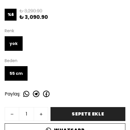
₺ 3,290.90
%
6
₺ 3,090.90
Renk
yok
Beden
55 cm
Paylaş
:
SEPETE EKLE