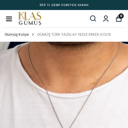
300 TL ÜZERİ ÜCRETSİZ KARGO
0
Gümüş Kolye
GÜMÜŞ TÜRK YAZILI AY YILDIZ ERKEK KOLYE