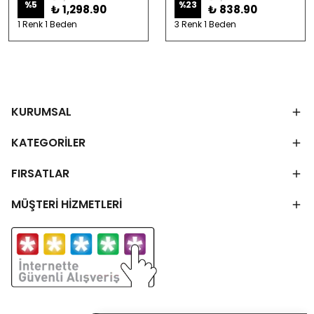
%
5
%
23
₺ 1,298.90
₺ 838.90
1 Renk 1 Beden
3 Renk 1 Beden
KURUMSAL
KATEGORİLER
FIRSATLAR
MÜŞTERİ HİZMETLERİ