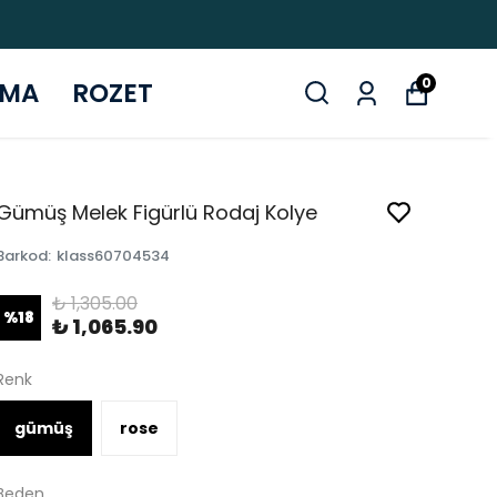
0
ZMA
ROZET
Gümüş Melek Figürlü Rodaj Kolye
Barkod
:
klass60704534
₺ 1,305.00
%
18
₺ 1,065.90
Renk
gümüş
rose
Beden