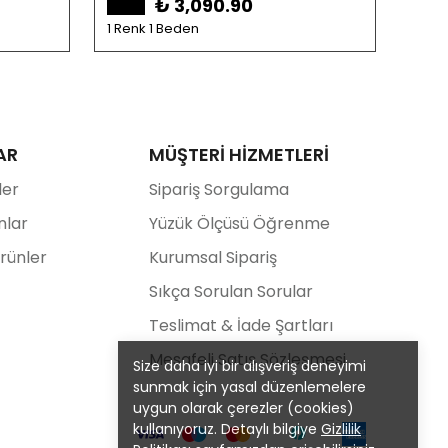
₺ 3,090.90
1 Renk 1 Beden
3 Ren
AR
MÜŞTERİ HİZMETLERİ
ler
Sipariş Sorgulama
nlar
Yüzük Ölçüsü Öğrenme
Ürünler
Kurumsal Sipariş
Sıkça Sorulan Sorular
Teslimat & İade Şartları
Mesafeli Satış Sözleşmesi
Size daha iyi bir alışveriş deneyimi
sunmak için yasal düzenlemelere
uygun olarak çerezler (cookies)
kullanıyoruz. Detaylı bilgiye
Gizlilik