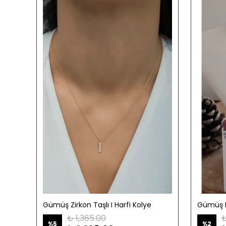
Gümüş Zirkon Taşlı I Harfi Kolye
₺ 1,365.00
₺
%
5
%
2