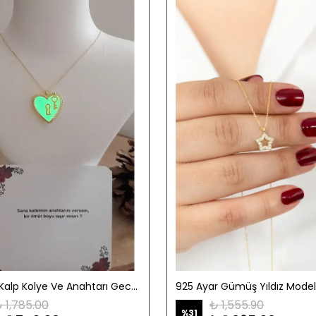
Gümüş Kalp Kolye Ve Anahtarı Gece Parlayan Gold | Hediyelik Notlu Ürün
925 Ayar Gümüş Yıldız Model
 1,785.00
₺ 1,555.90
%
31