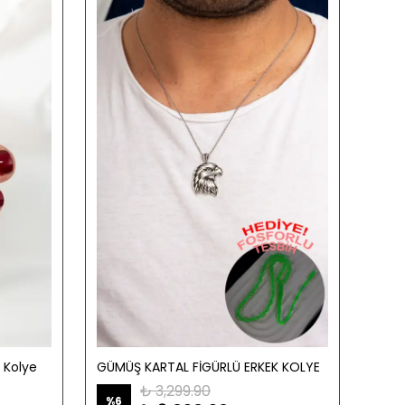
 Kolye
GÜMÜŞ KARTAL FİGÜRLÜ ERKEK KOLYE
₺ 3,299.90
%
6
%
23