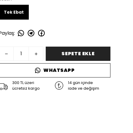
Tek Ebat
Paylaş
:
SEPETE EKLE
WHATSAPP
300 TL üzeri
14 gün içinde
ücretsiz kargo
iade ve değişim