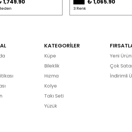
₺ 1,749.90
₺ 1,065.90
 Beden
3 Renk
AL
KATEGORİLER
FIRSATL
da
Küpe
Yeni Ürün
Bileklik
Çok Sata
litikası
Hızma
İndirimli 
ası
Kolye
ın
Takı Seti
Yüzük