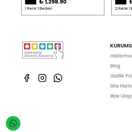
₺ 1,298.90
1 Renk 1 Beden
2 Renk 1
KURUMS
Hakkımız
Blog
Gizlilik Po
Site Harit
Bize Ulaş