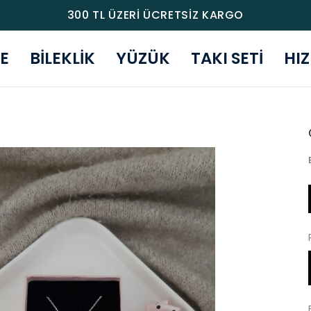
300 TL ÜZERİ ÜCRETSİZ KARGO
E
BİLEKLİK
YÜZÜK
TAKI SETİ
HI