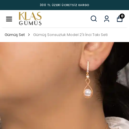
300 TL ÜZERİ ÜCRETSİZ KARGO
0
Gümüş Set
Gümüş Sonsuzluk Model 2'li İnci Takı Seti