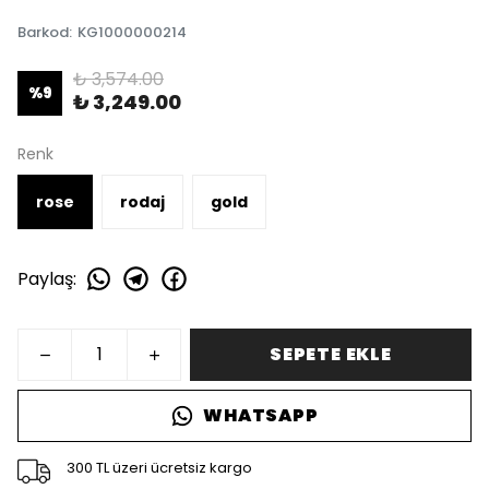
Barkod
:
KG1000000214
₺ 3,574.00
%
9
₺ 3,249.00
Renk
rose
rodaj
gold
Paylaş
:
SEPETE EKLE
WHATSAPP
300 TL üzeri ücretsiz kargo