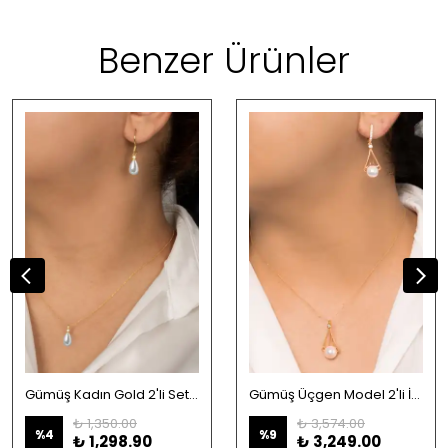
Benzer Ürünler
Gümüş Kadın Gold 2'li Set İnci Kolye Ve Anne Küpe 8x12 mm
Gümüş Üçgen Model 2'li İnci Takı Seti
₺ 1,350.00
₺ 3,574.00
%
4
%
9
₺ 1,298.90
₺ 3,249.00