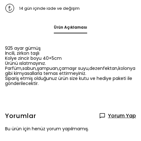
14 gün içinde iade ve değişim
Ürün Açıklaması
925 ayar gümüş
İncili, zirkon taşlı
Kolye zincir boyu 40+5cm
Ürünü ıslatmayınız.
Parfüm,sabun,şampuan,çamaşır suyu,dezenfektan,kolonya
gibi kimyasallarla temas ettirmeyiniz.
Sipariş etmiş olduğunuz ürün size kutu ve hediye paketi ile
gönderilecektir.
Yorumlar
Yorum Yap
Bu ürün için henüz yorum yapılmamış.