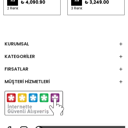
%
3
%
9
₺ 4,090.90
₺ 3,249.00
2 Renk
3 Renk
KURUMSAL
KATEGORİLER
FIRSATLAR
MÜŞTERİ HİZMETLERİ