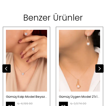
Benzer Ürünler
Gümüş Kalp Model Beyaz Taşlı Rodaj 3'lü Set
Gümüş Üçgen Model 2'li İnci Takı Seti
₺ 4,199.90
₺ 3,574.00