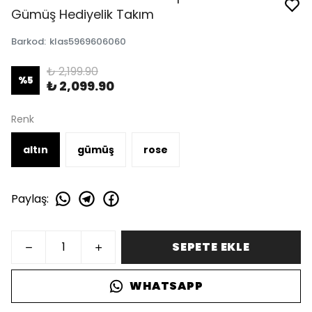
Gümüş Hediyelik Takım
Barkod
:
klas5969606060
₺ 2,199.90
%
5
₺ 2,099.90
Renk
altın
gümüş
rose
Paylaş
:
SEPETE EKLE
WHATSAPP