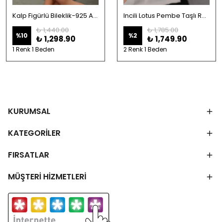
Kalp Figürlü Bileklik-925 Ayar Gümüş
Incili Lotus Pembe Taşlı Rodaj Bileklik-925 Ayar Gümüş
₺ 1,440.00
₺ 1,785.00
%
10
%
2
₺ 1,298.90
₺ 1,749.90
1 Renk 1 Beden
2 Renk 1 Beden
KURUMSAL
KATEGORİLER
FIRSATLAR
MÜŞTERİ HİZMETLERİ