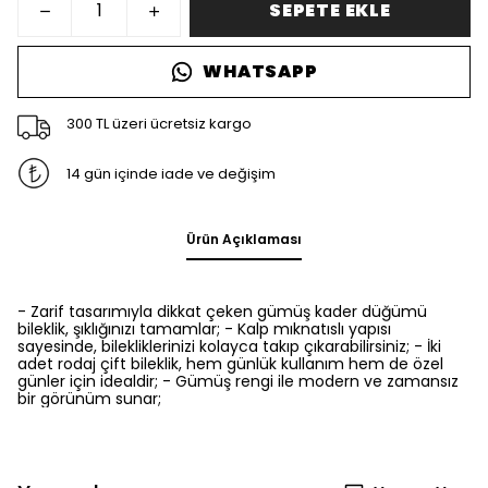
SEPETE EKLE
WHATSAPP
300 TL üzeri ücretsiz kargo
14 gün içinde iade ve değişim
Ürün Açıklaması
- Zarif tasarımıyla dikkat çeken gümüş kader düğümü
bileklik, şıklığınızı tamamlar; - Kalp mıknatıslı yapısı
sayesinde, bilekliklerinizi kolayca takıp çıkarabilirsiniz; - İki
adet rodaj çift bileklik, hem günlük kullanım hem de özel
günler için idealdir; - Gümüş rengi ile modern ve zamansız
bir görünüm sunar;