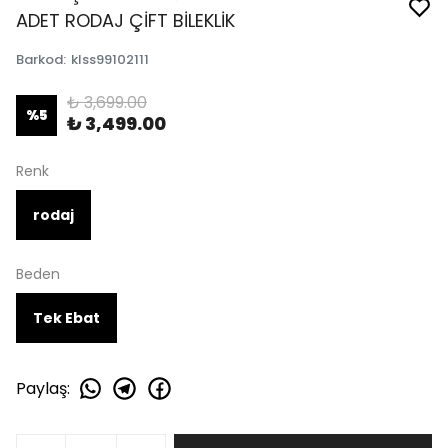
ADET RODAJ ÇİFT BİLEKLİK
Barkod
:
klss99102111
₺ 3,699.00
%
5
₺ 3,499.00
Renk
rodaj
Beden
Tek Ebat
Paylaş
: