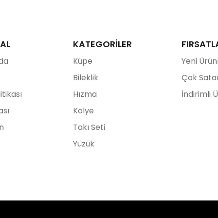
AL
KATEGORİLER
FIRSATL
da
Küpe
Yeni Ürün
Bileklik
Çok Sata
litikası
Hızma
İndirimli 
ası
Kolye
ın
Takı Seti
Yüzük