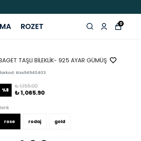
0
ZMA
ROZET
BAGET TAŞLI BİLEKLİK- 925 AYAR GÜMÜŞ
Barkod
:
klss94940403
₺ 1,155.00
%
8
₺ 1,065.90
Renk
rose
rodaj
gold