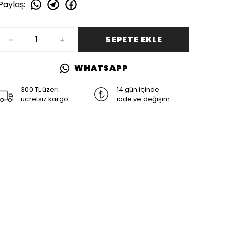
Paylaş
:
SEPETE EKLE
WHATSAPP
300 TL üzeri
14 gün içinde
ücretsiz kargo
iade ve değişim