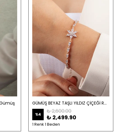
ar Gümüş
GÜMÜŞ BEYAZ TAŞLI YILDIZ ÇİÇEĞİ ROSE BİLEKLİK
₺ 2,600.00
%
4
%
31
₺ 2,499.90
1 Renk 1 Beden
3 Re