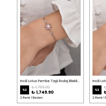
Incili Lotus Akuamarin Taşlı Rodaj Bileklik-925 Ayar Gümüş
Incili Lotus Pembe Taşlı Rodaj Bileklik-925 Ayar Gümüş
₺ 1,785.00
₺
%
2
%
2
₺ 1,749.90
2 Renk 1 Beden
2 Renk 1