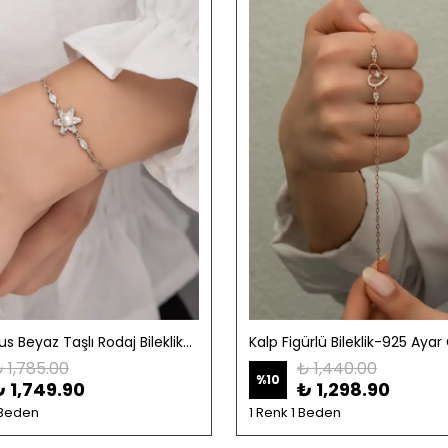
Incili Lotus Beyaz Taşlı Rodaj Bileklik-925 Ayar Gümüş
Kalp Figürlü Bileklik-925 Ay
 1,785.00
₺ 1,440.00
%
10
₺ 1,749.90
₺ 1,298.90
 Beden
1 Renk 1 Beden