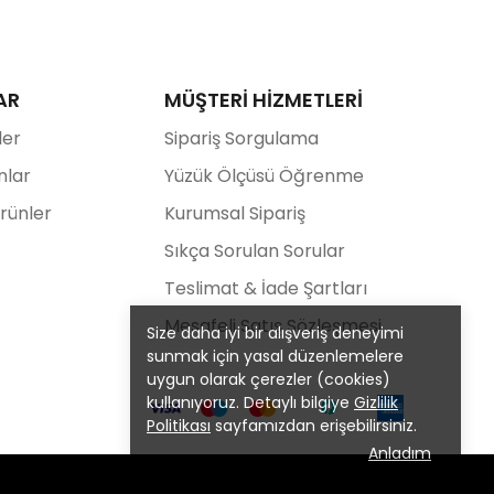
AR
MÜŞTERİ HİZMETLERİ
ler
Sipariş Sorgulama
nlar
Yüzük Ölçüsü Öğrenme
Ürünler
Kurumsal Sipariş
Sıkça Sorulan Sorular
Teslimat & İade Şartları
Mesafeli Satış Sözleşmesi
Size daha iyi bir alışveriş deneyimi
sunmak için yasal düzenlemelere
uygun olarak çerezler (cookies)
kullanıyoruz. Detaylı bilgiye
Gizlilik
Politikası
sayfamızdan erişebilirsiniz.
Anladım