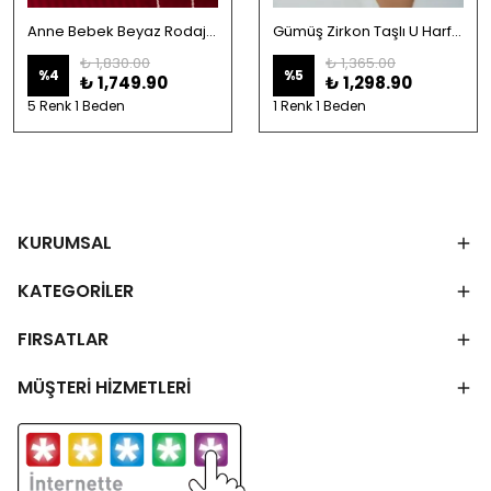
Anne Bebek Beyaz Rodaj 925 Ayar Gümüş Kolye
Gümüş Zirkon Taşlı U Harfi Kolye
₺ 1,830.00
₺ 1,365.00
%
4
%
5
₺ 1,749.90
₺ 1,298.90
5 Renk 1 Beden
1 Renk 1 Beden
KURUMSAL
KATEGORİLER
FIRSATLAR
MÜŞTERİ HİZMETLERİ