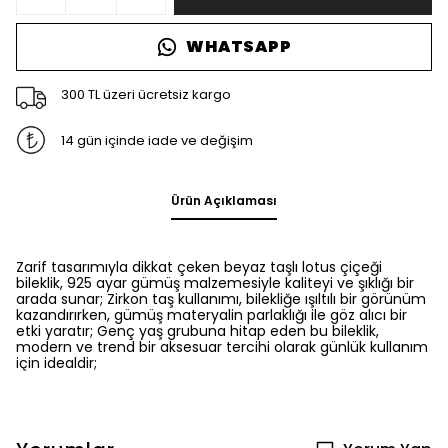
WHATSAPP
300 TL üzeri ücretsiz kargo
14 gün içinde iade ve değişim
Ürün Açıklaması
Zarif tasarımıyla dikkat çeken beyaz taşlı lotus çiçeği
bileklik, 925 ayar gümüş malzemesiyle kaliteyi ve şıklığı bir
arada sunar; Zirkon taş kullanımı, bilekliğe ışıltılı bir görünüm
kazandırırken, gümüş materyalin parlaklığı ile göz alıcı bir
etki yaratır; Genç yaş grubuna hitap eden bu bileklik,
modern ve trend bir aksesuar tercihi olarak günlük kullanım
için idealdir;