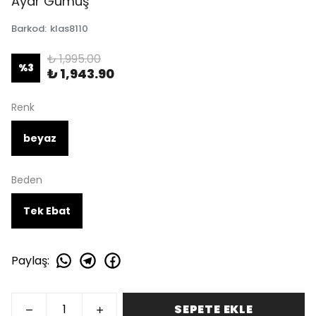
Ayar Gümüş
Barkod
:
klas8110
₺ 1,995.00
%
3
₺ 1,943.90
Renk
beyaz
Beden
Tek Ebat
Paylaş
:
SEPETE EKLE