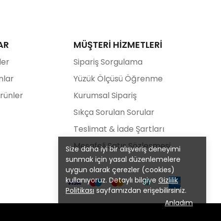
AR
MÜŞTERİ HİZMETLERİ
ler
Sipariş Sorgulama
nlar
Yüzük Ölçüsü Öğrenme
Ürünler
Kurumsal Sipariş
Sıkça Sorulan Sorular
Teslimat & İade Şartları
Mesafeli Satış Sözleşmesi
Size daha iyi bir alışveriş deneyimi
sunmak için yasal düzenlemelere
uygun olarak çerezler (cookies)
kullanıyoruz. Detaylı bilgiye
Gizlilik
Politikası
sayfamızdan erişebilirsiniz.
Anladım