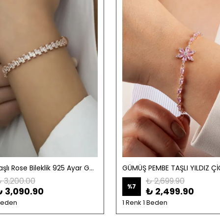
Baget Taşlı Rose Bileklik 925 Ayar Gümüş
 3,200.00
₺ 2,699.90
%
7
₺ 3,090.90
₺ 2,499.90
 Beden
1 Renk 1 Beden