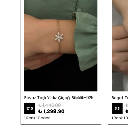
Kelebek Figürlü Bileklik-925 Ayar Gümüş
Beyaz Taşlı Yıldız Çiçeği Bileklik-925 Ayar Gümüş
₺ 1,440.00
₺
%
10
%
3
₺ 1,298.90
1 Renk 1 Beden
1 Renk 1