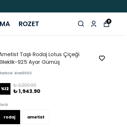
0
ZMA
ROZET
Ametist Taşlı Rodaj Lotus Çiçeği
Bileklik-925 Ayar Gümüş
Barkod
:
klas5002
₺ 2,200.00
%
12
₺ 1,943.90
Renk
rodaj
ametist