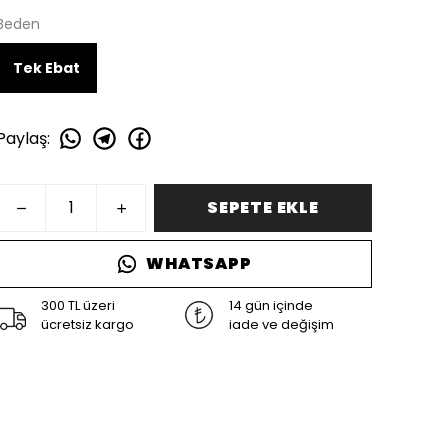
Beden
Tek Ebat
Paylaş
:
SEPETE EKLE
WHATSAPP
300 TL üzeri
14 gün içinde
ücretsiz kargo
iade ve değişim