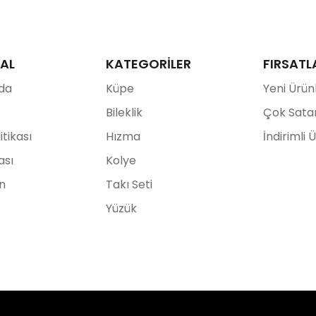
AL
KATEGORİLER
FIRSATL
da
Küpe
Yeni Ürün
Bileklik
Çok Sata
litikası
Hızma
İndirimli 
ası
Kolye
ın
Takı Seti
Yüzük