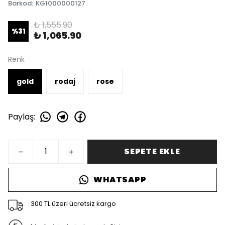
Barkod
:
KG1000000127
₺ 1,555.90
%
31
₺ 1,065.90
Renk
gold
rodaj
rose
Paylaş
:
SEPETE EKLE
WHATSAPP
300 TL üzeri ücretsiz kargo