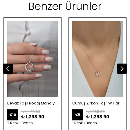
Benzer Ürünler
Beyaz Taşlı Rodaj Manolya Çiçeği Kolye-925 Ayar Gümüş
Gümüş Zirkon Taşlı W Harfi Kolye
₺ 1,440.00
₺ 1,365.00
%
10
%
5
₺ 1,298.90
₺ 1,298.90
2 Renk 1 Beden
1 Renk 1 Beden