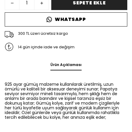
SEPETE EKLE
WHATSAPP
300 TL üzeri ücretsiz kargo
14 gün içinde iade ve değişim
Ürün Açıklaması
925 ayar gümüş malzeme kullanılarak üretilmiş, uzun
ömürlü ve kaliteli bir aksesuar deneyimi sunar; Papatya
seviyor sevmiyor mineli tasarımıyla, hem şıklığı hem de
anlamı bir arada barındırır ve kişisel tarzınıza eşsiz bir
dokunuş katar; Gümüş kolye, zarif ve modern çizgileriyle
her türlü kıyafetle uyum sağlayarak günlük kullanım için
idealdir; Özel günlerde veya günlük kullanımda rahatlıkla
tercih edilebilecek bu kolye, her anınıza eşlik eder;