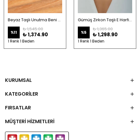
Beyaz Taşlı Unutma Beni Çiçeği Kolye-925 Ayar Gümüş
Gümüş Zirkon Taşlı E Harfi Kolye
₺ 1,545.00
₺ 1,365.00
%
11
%
5
₺ 1,374.90
₺ 1,298.90
1 Renk 1 Beden
1 Renk 1 Beden
KURUMSAL
KATEGORİLER
FIRSATLAR
MÜŞTERİ HİZMETLERİ