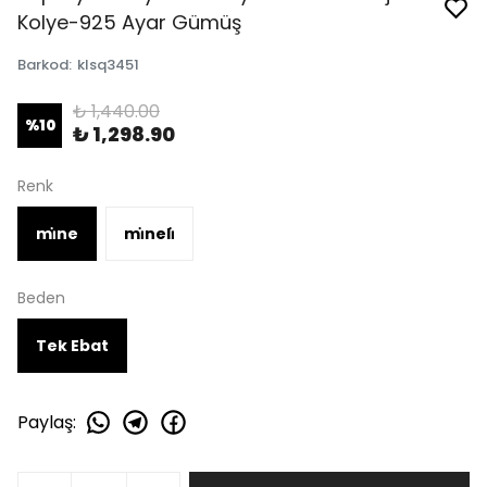
Kolye-925 Ayar Gümüş
Barkod
:
klsq3451
₺ 1,440.00
%
10
₺ 1,298.90
Renk
mi̇ne
mi̇neli̇
Beden
Tek Ebat
Paylaş
: