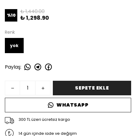
₺ 1,440.00
%
10
₺ 1,298.90
Renk
yok
Paylaş
:
SEPETE EKLE
WHATSAPP
300 TL üzeri ücretsiz kargo
14 gün içinde iade ve değişim