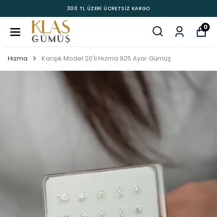
300 TL ÜZERİ ÜCRETSİZ KARGO
0
Hızma
Karışık Model 20'li Hızma 925 Ayar Gümüş