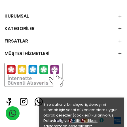
KURUMSAL
KATEGORİLER
FIRSATLAR
MÜŞTERİ HİZMETLERİ
Size daha iyi bir alışveriş deneyimi
sunmak için yasal düzenlemelere uygun
olarak çerezler (cookies) kullanıyoruz.
Detaylı bilgiye
Gizlilik Politikası
sayfamızdan erişebilirsiniz.