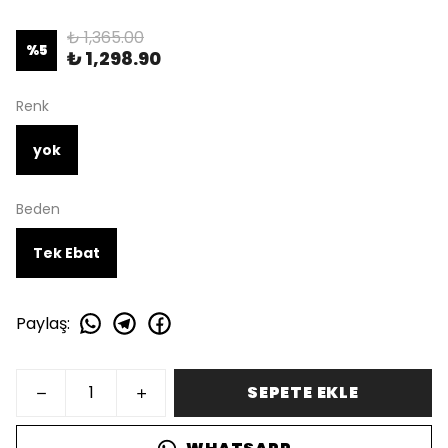
₺ 1,365.00
%
5
₺ 1,298.90
Renk
yok
Beden
Tek Ebat
Paylaş
:
SEPETE EKLE