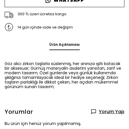
WHATSAPP
300 TL üzeri ücretsiz kargo
14 gün içinde iade ve değişim
Ürün Açıklaması
Göz alıcı zirkon taşlarla süslenmiş, her anınıza ışıltı katacak
bir aksesuar; Gümüş materyalin asaletini yansıtan, zarif ve
modern tasarım; Özel günlerde veya günlük kullanımda
şıklığınızı tamamlayacak ideal bir hediye seçeneği; Zirkon
taşların parlaklığı ile dikkat çeken, her açıdan mükemmel
görünüm sunan tasarım;
Yorumlar
Yorum Yap
Bu ürün için henüz yorum yapılmamış.