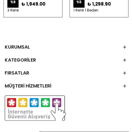
%
9
%
5
₺ 1,949.00
₺ 1,298.90
3 Renk
1 Renk 1 Beden
KURUMSAL
KATEGORİLER
FIRSATLAR
MÜŞTERİ HİZMETLERİ