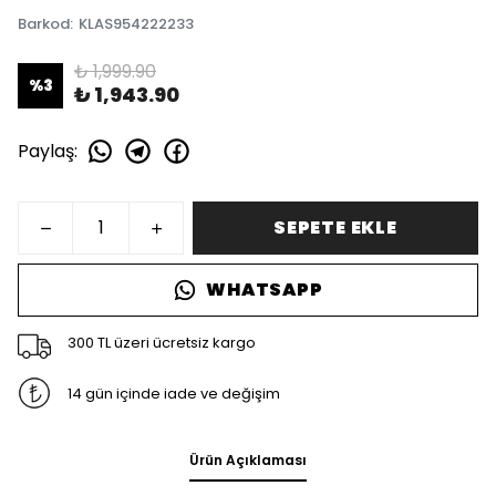
Barkod
:
KLAS954222233
₺ 1,999.90
%
3
₺ 1,943.90
Paylaş
:
SEPETE EKLE
WHATSAPP
300 TL üzeri ücretsiz kargo
14 gün içinde iade ve değişim
Ürün Açıklaması