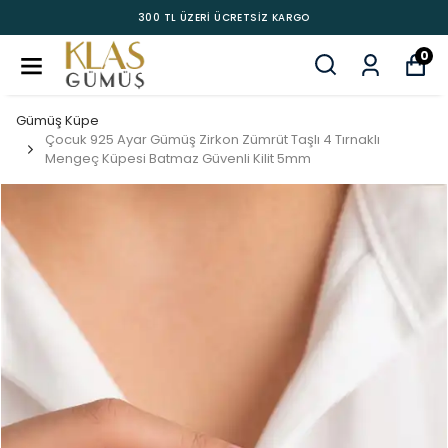
300 TL ÜZERİ ÜCRETSİZ KARGO
0
Gümüş Küpe
Çocuk 925 Ayar Gümüş Zirkon Zümrüt Taşlı 4 Tırnaklı
Mengeç Küpesi Batmaz Güvenli Kilit 5mm