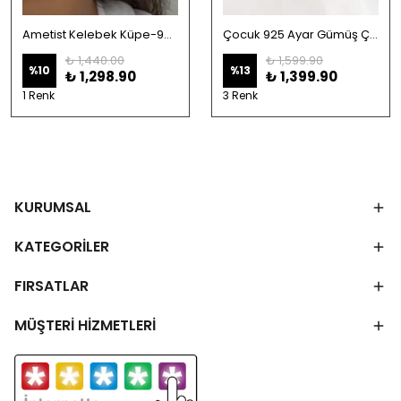
Ametist Kelebek Küpe-925 Ayar Gümüş
Çocuk 925 Ayar Gümüş Çınar Yaprağı Mengeç Küpesi Batmaz Güvenli Kilit
₺ 1,440.00
₺ 1,599.90
%
10
%
13
₺ 1,298.90
₺ 1,399.90
1 Renk
3 Renk
KURUMSAL
KATEGORİLER
FIRSATLAR
MÜŞTERİ HİZMETLERİ