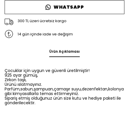
WHATSAPP
300 TL üzeri ücretsiz kargo
14 gün içinde iade ve değişim
Ürün Açıklaması
Çocuklar için uygun ve güvenli üretilmiştir!
925 ayar gümüş,
Zirkon taşlı,
Ürünü ıslatmayınız.
Parfüm,sabun,şampuan,çamaşır suyu,dezenfektan,kolonya
gibi kimyasallarla temas ettirmeyiniz.
Sipariş etmiş olduğunuz ürün size kutu ve hediye paketi ile
gönderilecektir.