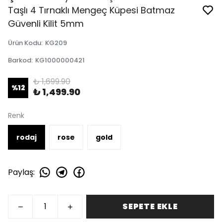
Taşlı 4 Tırnaklı Mengeç Küpesi Batmaz
Güvenli Kilit 5mm
Ürün Kodu
:
KG209
Barkod
:
KG1000000421
₺ 1,699.90
%
12
₺ 1,499.90
Renk
rodaj
rose
gold
Paylaş
:
SEPETE EKLE