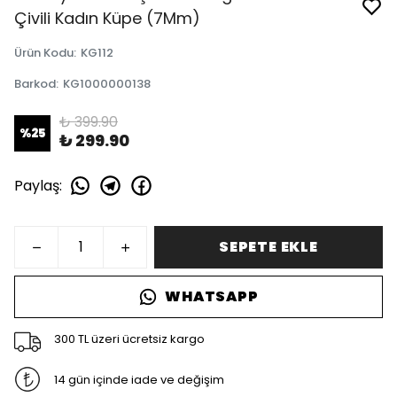
Çivili Kadın Küpe (7Mm)
Ürün Kodu
:
KG112
Barkod
:
KG1000000138
₺ 399.90
%
25
₺ 299.90
Paylaş
:
SEPETE EKLE
WHATSAPP
300 TL üzeri ücretsiz kargo
14 gün içinde iade ve değişim