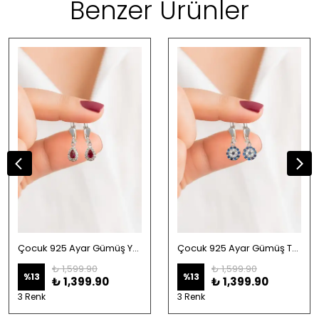
Benzer Ürünler
Çocuk 925 Ayar Gümüş Yakut Taşlı Damla Model Mengeç Küpesi Batmaz Güvenli Kilit
Çocuk 925 Ayar Gümüş Taşlı Nazar Boncuğu Mengeç Küpesi Batmaz Güvenli Kilit
₺ 1,599.90
₺ 1,599.90
%
13
%
13
₺ 1,399.90
₺ 1,399.90
3 Renk
3 Renk